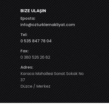
BIZE ULAŞIN
Eposta:
info@ozturklernakliyat.com
Tel:
0 535 847 78 04
Fax:
0 380 526 26 82
Adres:
Karaca Mahallesi Sanat Sokak No
37
Düzce / Merkez