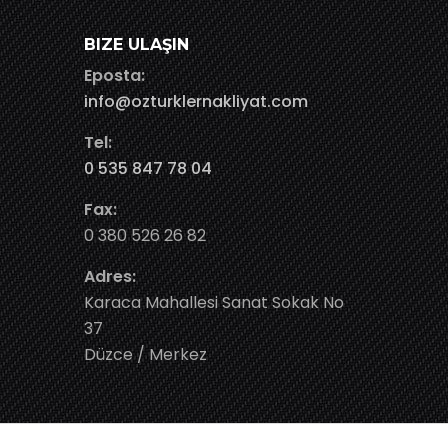
BIZE ULAŞIN
Eposta:
info@ozturklernakliyat.com
Tel:
0 535 847 78 04
Fax:
0 380 526 26 82
Adres:
Karaca Mahallesi Sanat Sokak No
37
Düzce / Merkez